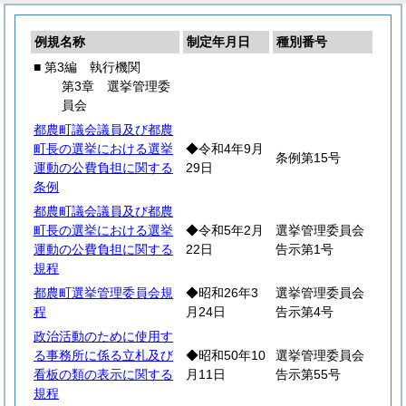
例規名称
制定年月日
種別番号
■ 第3編 執行機関
第3章 選挙管理委
員会
都農町議会議員及び都農
町長の選挙における選挙
◆令和4年9月
条例第15号
運動の公費負担に関する
29日
条例
都農町議会議員及び都農
町長の選挙における選挙
◆令和5年2月
選挙管理委員会
運動の公費負担に関する
22日
告示第1号
規程
都農町選挙管理委員会規
◆昭和26年3
選挙管理委員会
程
月24日
告示第4号
政治活動のために使用す
る事務所に係る立札及び
◆昭和50年10
選挙管理委員会
看板の類の表示に関する
月11日
告示第55号
規程