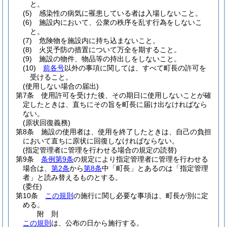
と。
(5)
感染性の病気に罹患している者は入場しないこと。
(6)
施設内において、公衆の秩序を乱す行為をしないこ
と。
(7)
危険物を施設内に持ち込まないこと。
(8)
火災予防の措置について万全を期すること。
(9)
施設の物件、物品等の持出しをしないこと。
(10)
前各号
以外の事項に関しては、すべて町長の許可を
受けること。
(使用しない場合の届出)
第7条
使用許可を受けた後、その期日に使用しないことが確
定したときは、直ちにその旨を町長に届け出なければなら
ない。
(原状回復義務)
第8条
施設の使用者は、使用を終了したときは、自己の負担
において直ちに原状に回復しなければならない。
(指定管理者に管理を行わせる場合の規定の読替)
第9条
条例第9条
の規定により指定管理者に管理を行わせる
場合は、
第2条
から
第8条
中「町長」とあるのは「指定管理
者」と読み替えるものとする。
(委任)
第10条
この規則
の施行に関し必要な事項は、町長が別に定
める。
附
則
この規則
は、公布の日から施行する。