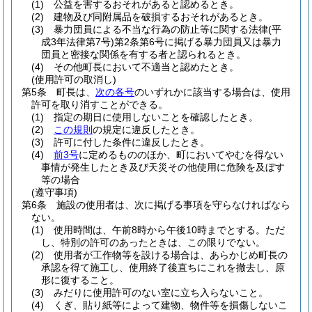
(1)
公益を害するおそれがあると認めるとき。
(2)
建物及び同附属品を破損するおそれがあるとき。
(3)
暴力団員による不当な行為の防止等に関する法律
(平
成3年法律第7号)
第2条第6号に掲げる暴力団員又は暴力
団員と密接な関係を有する者と認られるとき。
(4)
その他町長において不適当と認めたとき。
(使用許可の取消し)
第5条
町長は、
次の各号
のいずれかに該当する場合は、使用
許可を取り消すことができる。
(1)
指定の期日に使用しないことを確認したとき。
(2)
この規則
の規定に違反したとき。
(3)
許可に付した条件に違反したとき。
(4)
前3号
に定めるもののほか、町においてやむを得ない
事情が発生したとき及び天災その他使用に危険を及ぼす
等の場合
(遵守事項)
第6条
施設の使用者は、次に掲げる事項を守らなければなら
ない。
(1)
使用時間は、午前8時から午後10時までとする。
ただ
し、特別の許可のあったときは、この限りでない。
(2)
使用者が工作物等を設ける場合は、あらかじめ町長の
承認を得て施工し、使用終了後直ちにこれを撤去し、原
形に復すること。
(3)
みだりに使用許可のない室に立ち入らないこと。
(4)
くぎ、貼り紙等によって建物、物件等を損傷しないこ