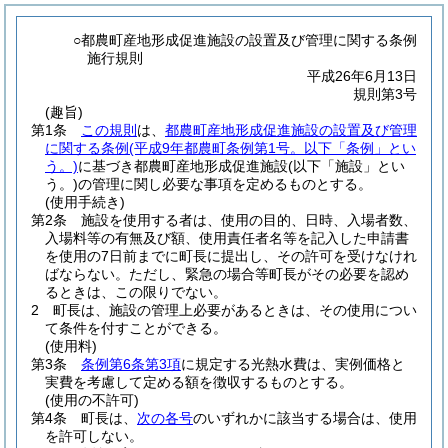
○都農町産地形成促進施設の設置及び管理に関する条例
施行規則
平成26年6月13日
規則第3号
(趣旨)
第1条
この規則
は、
都農町産地形成促進施設の設置及び管理
に関する条例
(平成9年都農町条例第1号。以下「条例」とい
う。)
に基づき都農町産地形成促進施設
(以下「施設」とい
う。)
の管理に関し必要な事項を定めるものとする。
(使用手続き)
第2条
施設を使用する者は、使用の目的、日時、入場者数、
入場料等の有無及び額、使用責任者名等を記入した申請書
を使用の7日前までに町長に提出し、その許可を受けなけれ
ばならない。
ただし、緊急の場合等町長がその必要を認め
るときは、この限りでない。
2
町長は、施設の管理上必要があるときは、その使用につい
て条件を付すことができる。
(使用料)
第3条
条例第6条第3項
に規定する光熱水費は、実例価格と
実費を考慮して定める額を徴収するものとする。
(使用の不許可)
第4条
町長は、
次の各号
のいずれかに該当する場合は、使用
を許可しない。