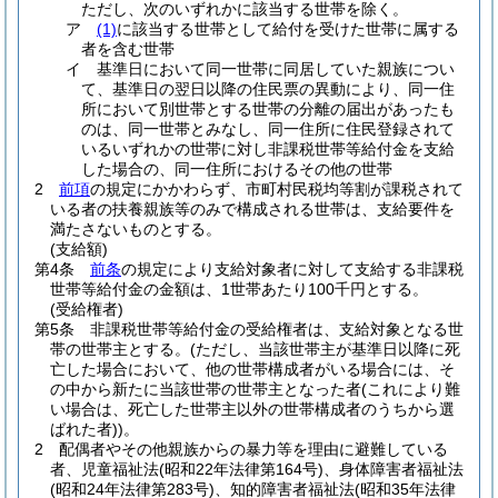
ただし、次のいずれかに該当する世帯を除く。
ア
(1)
に該当する世帯として給付を受けた世帯に属する
者を含む世帯
イ
基準日において同一世帯に同居していた親族につい
て、基準日の翌日以降の住民票の異動により、同一住
所において別世帯とする世帯の分離の届出があったも
のは、同一世帯とみなし、同一住所に住民登録されて
いるいずれかの世帯に対し非課税世帯等給付金を支給
した場合の、同一住所におけるその他の世帯
2
前項
の規定にかかわらず、市町村民税均等割が課税されて
いる者の扶養親族等のみで構成される世帯は、支給要件を
満たさないものとする。
(支給額)
第4条
前条
の規定により支給対象者に対して支給する非課税
世帯等給付金の金額は、1世帯あたり100千円とする。
(受給権者)
第5条
非課税世帯等給付金の受給権者は、支給対象となる世
帯の世帯主とする。
(ただし、当該世帯主が基準日以降に死
亡した場合において、他の世帯構成者がいる場合には、そ
の中から新たに当該世帯の世帯主となった者
(これにより難
い場合は、死亡した世帯主以外の世帯構成者のうちから選
ばれた者)
)
。
2
配偶者やその他親族からの暴力等を理由に避難している
者、児童福祉法
(昭和22年法律第164号)
、身体障害者福祉法
(昭和24年法律第283号)
、知的障害者福祉法
(昭和35年法律