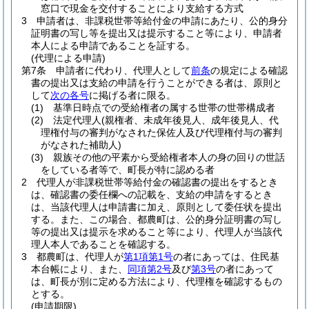
窓口で現金を交付することにより支給する方式
3
申請者は、非課税世帯等給付金の申請にあたり、公的身分
証明書の写し等を提出又は提示すること等により、申請者
本人による申請であることを証する。
(代理による申請)
第7条
申請者に代わり、代理人として
前条
の規定による確認
書の提出又は支給の申請を行うことができる者は、原則と
して
次の各号
に掲げる者に限る。
(1)
基準日時点での受給権者の属する世帯の世帯構成者
(2)
法定代理人
(親権者、未成年後見人、成年後見人、代
理権付与の審判がなされた保佐人及び代理権付与の審判
がなされた補助人)
(3)
親族その他の平素から受給権者本人の身の回りの世話
をしている者等で、町長が特に認める者
2
代理人が非課税世帯等給付金の確認書の提出をするとき
は、確認書の委任欄への記載を、支給の申請をするとき
は、当該代理人は申請書に加え、原則として委任状を提出
する。
また、この場合、都農町は、公的身分証明書の写し
等の提出又は提示を求めること等により、代理人が当該代
理人本人であることを確認する。
3
都農町は、代理人が
第1項第1号
の者にあっては、住民基
本台帳により、また、
同項第2号
及び
第3号
の者にあって
は、町長が別に定める方法により、代理権を確認するもの
とする。
(申請期限)