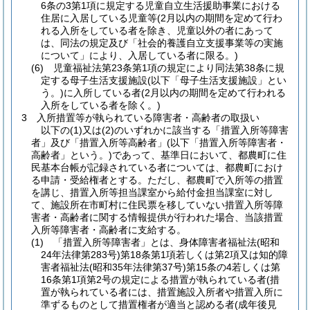
6条の3第1項に規定する児童自立生活援助事業における
住居に入居している児童等(2月以内の期間を定めて行わ
れる入所をしている者を除き、児童以外の者にあって
は、同法の規定及び「社会的養護自立支援事業等の実施
について」により、入居している者に限る。)
(6) 児童福祉法第23条第1項の規定により同法第38条に規
定する母子生活支援施設(以下「母子生活支援施設」とい
う。)に入所している者(2月以内の期間を定めて行われる
入所をしている者を除く。)
3 入所措置等が執られている障害者・高齢者の取扱い
以下の(1)又は(2)のいずれかに該当する「措置入所等障害
者」及び「措置入所等高齢者」(以下「措置入所等障害者・
高齢者」という。)であって、基準日において、都農町に住
民基本台帳が記録されている者については、都農町におけ
る申請・受給権者とする。ただし、都農町で入所等の措置
を講じ、措置入所等担当課室から給付金担当課室に対し
て、施設所在市町村に住民票を移していない措置入所等障
害者・高齢者に関する情報提供が行われた場合、当該措置
入所等障害者・高齢者に支給する。
(1) 「措置入所等障害者」とは、身体障害者福祉法(昭和
24年法律第283号)第18条第1項若しくは第2項又は知的障
害者福祉法(昭和35年法律第37号)第15条の4若しくは第
16条第1項第2号の規定による措置が執られている者(措
置が執られている者には、措置施設入所者や措置入所に
準ずるものとして措置権者が適当と認める者(成年後見