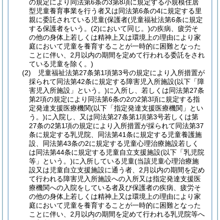
の規定により同法第6条の3第8項に規定する小規模住居
型児童養育事業を行う者又は同法第6条の4に規定する里
親に委託されている児童(保護者(児童福祉法第6条に規定
する保護者をいう。(2)において同じ。)の疾病、疲労そ
の他の身体上若しくは精神上又は環境上の理由により家
庭において児童を養育することが一時的に困難となった
ことに伴い、2月以内の期間を定めて行われる委託をされ
ている児童を除く。)
(2) 児童福祉法第27条第1項第3号の規定により入所措置が
採られて同法第42条に規定する障害児入所施設(以下「障
害児入所施設」という。)に入所し、若しくは同法第27条
第2項の規定により同法第6条の2の2第3項に規定する指
定発達支援医療機関(以下「指定発達支援医療機関」とい
う。)に入院し、又は同法第27条第1項第3号若しくは第
27条の2第1項の規定により入所措置が採られて同法第37
条に規定する乳児院、同法第41条に規定する児童養護施
設、同法第43条の2に規定する児童心理治療施設若しく
は同法第44条に規定する児童自立支援施設(以下「乳児院
等」という。)に入所している児童(当該児童心理治療施
設又は児童自立支援施設に通う者、2月以内の期間を定め
て行われる障害児入所施設への入所又は指定発達支援医
療機関への入院をしている者及び保護者の疾病、疲労そ
の他の身体上若しくは精神上又は環境上の理由により家
庭において児童を養育することが一時的に困難となった
ことに伴い、2月以内の期間を定めて行われる乳児院等へ