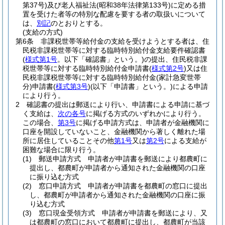
第37号)
及び老人福祉法
(昭和38年法律第133号)
に定める措
置を受けた者等の特別な配慮を要する者の取扱いについて
は、
別記
のとおりとする。
(支給の方式)
第6条
非課税世帯等給付金の支給を受けようとする者は、住
民税非課税世帯等に対する臨時特別給付金支給要件確認書
(
様式第1号
。以下「確認書」という。)
の提出、住民税非課
税世帯等に対する臨時特別給付金申請書
(
様式第2号
)
又は住
民税非課税世帯等に対する臨時特別給付金
(家計急変世帯
分)
申請書
(
様式第3号
)
(以下「申請書」という。)
による申請
により行う。
2
確認書の提出は郵送により行い、申請書による申請に基づ
く支給は、
次の各号
に掲げる方式のいずれかにより行う。
この場合、
第3号
に掲げる申請方式は、申請者が金融機関に
口座を開設していないこと、金融機関から著しく離れた場
所に居住していることその他
第1号
又は
第2号
による支給が
困難な場合に限り行う。
(1)
郵送申請方式 申請者が申請書を郵送により都農町に
提出し、都農町が申請者から通知された金融機関の口座
に振り込む方式
(2)
窓口申請方式 申請者が申請書を都農町の窓口に提出
し、都農町が申請者から通知された金融機関の口座に振
り込む方式
(3)
窓口現金受領方式 申請者が申請書を郵送により、又
は都農町の窓口において都農町に提出し、都農町が当該