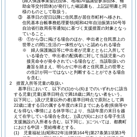
(婦人保護事業委託団体、地域DV協議会参加団体、補
助金等交付団体)が発行した確認書も、上記証明書と同
様のものとして取扱う。
③ 基準日の翌日以降に住民票が居住市町村へ移され、
住民基本台帳事務処理要領(昭和42年自治振第150号等
自治省行政局長等通知)に基づく支援措置の対象となっ
ていること。
④ ①から③に掲げる場合のほか、申出者と住民票上の
世帯との間に生活の一体性がないと認められる場合
※ 婦人保護施設等に申出者が児童とともに入所して
いる場合で、申出者の配偶者に対して当該児童への
接見命令が発令されている場合など、当該取扱いの
趣旨を踏まえ、明らかに申出者と住民票上の世帯と
の生計が同一ではないと判断することができる場合
を含む。
2 措置入所等児童の取扱い
基準日において、以下の(1)から(6)までのいずれかに該当
する児童(児童(基準日時点で満18歳に満たない者をいう。
以下同じ。)及び児童以外の者(基準日時点で原則として満
22歳に達する日の属する年度の末日までにある者(疾病等や
むを得ない事情による休学等により、当該年度の末日を越
えて在学している場合を含む。))及び(6)における母子生活
支援施設の入所者を含む。以下同じ。)については、都農町
における申請・受給権者とする。
(1) 児童福祉法(昭和22年法律第164号)第27条第1項第3号