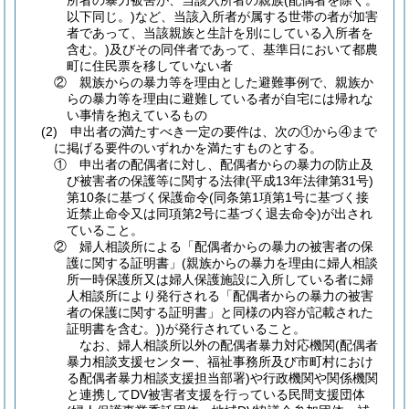
所者の暴力被害が、当該入所者の親族(配偶者を除く。
以下同じ。)など、当該入所者が属する世帯の者が加害
者であって、当該親族と生計を別にしている入所者を
含む。)及びその同伴者であって、基準日において都農
町に住民票を移していない者
② 親族からの暴力等を理由とした避難事例で、親族か
らの暴力等を理由に避難している者が自宅には帰れな
い事情を抱えているもの
(2) 申出者の満たすべき一定の要件は、次の①から④まで
に掲げる要件のいずれかを満たすものとする。
① 申出者の配偶者に対し、配偶者からの暴力の防止及
び被害者の保護等に関する法律(平成13年法律第31号)
第10条に基づく保護命令(同条第1項第1号に基づく接
近禁止命令又は同項第2号に基づく退去命令)が出され
ていること。
② 婦人相談所による「配偶者からの暴力の被害者の保
護に関する証明書」(親族からの暴力を理由に婦人相談
所一時保護所又は婦人保護施設に入所している者に婦
人相談所により発行される「配偶者からの暴力の被害
者の保護に関する証明書」と同様の内容が記載された
証明書を含む。))が発行されていること。
なお、婦人相談所以外の配偶者暴力対応機関(配偶者
暴力相談支援センター、福祉事務所及び市町村におけ
る配偶者暴力相談支援担当部署)や行政機関や関係機関
と連携してDV被害者支援を行っている民間支援団体