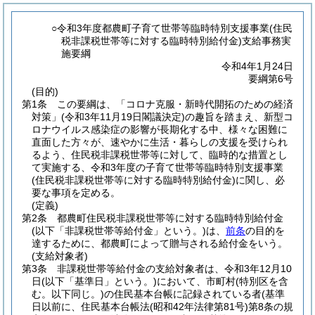
○令和3年度都農町子育て世帯等臨時特別支援事業(住民
税非課税世帯等に対する臨時特別給付金)支給事務実
施要綱
令和4年1月24日
要綱第6号
(目的)
第1条
この要綱は、「コロナ克服・新時代開拓のための経済
対策」
(令和3年11月19日閣議決定)
の趣旨を踏まえ、新型コ
ロナウイルス感染症の影響が長期化する中、様々な困難に
直面した方々が、速やかに生活・暮らしの支援を受けられ
るよう、住民税非課税世帯等に対して、臨時的な措置とし
て実施する、令和3年度の子育て世帯等臨時特別支援事業
(住民税非課税世帯等に対する臨時特別給付金)
に関し、必
要な事項を定める。
(定義)
第2条
都農町住民税非課税世帯等に対する臨時特別給付金
(以下「非課税世帯等給付金」という。)
は、
前条
の目的を
達するために、都農町によって贈与される給付金をいう。
(支給対象者)
第3条
非課税世帯等給付金の支給対象者は、令和3年12月10
日
(以下「基準日」という。)
において、市町村
(特別区を含
む。以下同じ。)
の住民基本台帳に記録されている者
(基準
日以前に、住民基本台帳法
(昭和42年法律第81号)
第8条の規