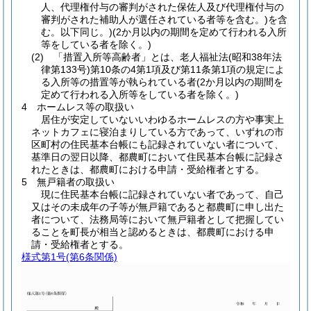
人、代理権付与の審判がされた保佐人及び代理権付与の
審判がされた補助人が選任されている者等を含む。)を含
む。以下同じ。)(2か月以内の期間を定めて行われる入所
等をしている者を除く。)
(2) 「措置入所等高齢者」とは、老人福祉法(昭和38年法
律第133号)第10条の4第1項及び第11条第1項の規定によ
る入所等の措置等が執られている者(2か月以内の期間を
定めて行われる入所等をしている者を除く。)
4 ホームレス等の取扱い
居住が安定していないいわゆるホームレスの方や事実上
ネットカフェに寝泊まりしている方であって、いずれの市
区町村の住民基本台帳にも記録されていない者について、
基準日の翌日以降、都農町において住民基本台帳に記録さ
れたときは、都農町における申請・受給権者とする。
5 無戸籍者の取扱い
現に住民基本台帳に記録されていない者であって、自己
又はその未成年の子等が無戸籍であると都農町に申し出た
者について、法務局等において無戸籍者として把握してい
ることを町長が相当と認めるときは、都農町における申
請・受給権者とする。
様式第1号
(第6条関係)