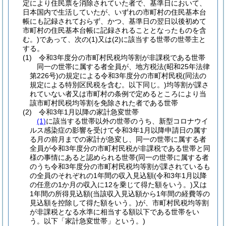
定により住民票を消除されていた者で、基準日において、
日本国内で生活していたが、いずれの市町村の住民基本台
帳にも記録されておらず、かつ、基準日の翌日以後初めて
市町村の住民基本台帳に記録されることとなったものを含
む。)
であって、次の
(1)
又は
(2)
に該当する世帯の世帯主と
する。
(1)
令和3年度分の市町村民税均等割が非課税である世帯
同一の世帯に属する者全員が、地方税法
(昭和25年法律
第226号)
の規定による令和3年度分の市町村民税
(同法の
規定による特別区民税を含む。以下同じ。)
均等割が課さ
れていない者又は市町村の条例で定めるところにより当
該市町村民税均等割を免除された者である世帯
(2)
令和3年1月以降の家計急変世帯
(1)
に該当する世帯以外の世帯のうち、新型コロナウイ
ルス感染症の影響を受けて令和3年1月以降申請日の属す
る月の前月までの家計が急変し、同一の世帯に属する者
全員が令和3年度分の市町村民税が非課税である世帯と同
様の事情にあると認められる世帯
(同一の世帯に属する者
のうち令和3年度分の市町村民税均等割が課されているも
の全員のそれぞれの1年間の収入見込額
(令和3年1月以降
の任意の1か月の収入に12を乗じて得た額をいう。)
又は
1年間の所得見込額
(当該収入見込額から1年間の経費等の
見込額を控除して得た額をいう。)
が、市町村民税均等割
が非課税となる水準に相当する額以下である世帯をい
う。以下「家計急変世帯」という。)