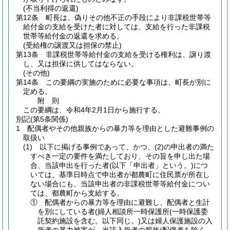
(不当利得の返還)
第12条
町長は、偽りその他不正の手段により非課税世帯等
給付金の支給を受けた者に対しては、支給を行った非課税
世帯等給付金の返還を求める。
(受給権の譲渡又は担保の禁止)
第13条
非課税世帯等給付金の支給を受ける権利は、譲り渡
し、又は担保に供してはならない。
(その他)
第14条
この要綱の実施のために必要な事項は、町長が別に
定める。
附
則
この要綱は、令和4年2月1日から施行する。
別記
(第5条関係)
1 配偶者やその他親族からの暴力等を理由とした避難事例の
取扱い
(1) 以下に掲げる事例であって、かつ、(2)の申出者の満た
すべき一定の要件を満たしており、その旨を申し出た場
合、当該申出を行った者(以下「申出者」という。)につ
いては、基準日時点で申出者が都農町に住民票が所在し
ない場合にも、当該申出者の非課税世帯等給付金につい
ては、都農町から支給する。
① 配偶者からの暴力等を理由に避難し、配偶者と生計
を別にしている者(婦人相談所一時保護所(一時保護委
託契約施設を含む。以下同じ。)又は婦人保護施設の入