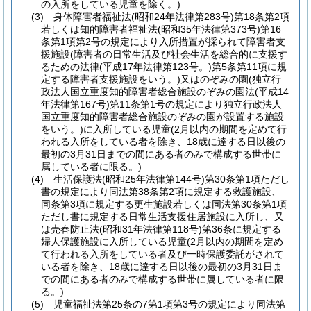
の入所をしている児童を除く。)
(3) 身体障害者福祉法(昭和24年法律第283号)第18条第2項
若しくは知的障害者福祉法(昭和35年法律第373号)第16
条第1項第2号の規定により入所措置が採られて障害者支
援施設(障害者の日常生活及び社会生活を総合的に支援す
るための法律(平成17年法律第123号。)第5条第11項に規
定する障害者支援施設をいう。)又はのぞみの園(独立行
政法人国立重度知的障害者総合施設のぞみの園法(平成14
年法律第167号)第11条第1号の規定により独立行政法人
国立重度知的障害者総合施設のぞみの園が設置する施設
をいう。)に入所している児童(2月以内の期間を定めて行
われる入所をしている者を除き、18歳に達する日以後の
最初の3月31日までの間にある者のみで構成する世帯に
属している者に限る。)
(4) 生活保護法(昭和25年法律第144号)第30条第1項ただし
書の規定により同法第38条第2項に規定する救護施設、
同条第3項に規定する更生施設若しくは同法第30条第1項
ただし書に規定する日常生活支援住居施設に入所し、又
は売春防止法(昭和31年法律第118号)第36条に規定する
婦人保護施設に入所している児童(2月以内の期間を定め
て行われる入所をしている者及び一時保護委託がされて
いる者を除き、18歳に達する日以後の最初の3月31日ま
での間にある者のみで構成する世帯に属している者に限
る。)
(5) 児童福祉法第25条の7第1項第3号の規定により同法第