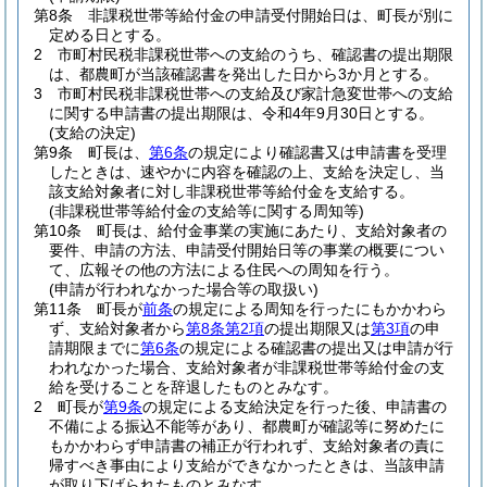
第8条
非課税世帯等給付金の申請受付開始日は、町長が別に
定める日とする。
2
市町村民税非課税世帯への支給のうち、確認書の提出期限
は、都農町が当該確認書を発出した日から3か月とする。
3
市町村民税非課税世帯への支給及び家計急変世帯への支給
に関する申請書の提出期限は、令和4年9月30日とする。
(支給の決定)
第9条
町長は、
第6条
の規定により確認書又は申請書を受理
したときは、速やかに内容を確認の上、支給を決定し、当
該支給対象者に対し非課税世帯等給付金を支給する。
(非課税世帯等給付金の支給等に関する周知等)
第10条
町長は、給付金事業の実施にあたり、支給対象者の
要件、申請の方法、申請受付開始日等の事業の概要につい
て、広報その他の方法による住民への周知を行う。
(申請が行われなかった場合等の取扱い)
第11条
町長が
前条
の規定による周知を行ったにもかかわら
ず、支給対象者から
第8条第2項
の提出期限又は
第3項
の申
請期限までに
第6条
の規定による確認書の提出又は申請が行
われなかった場合、支給対象者が非課税世帯等給付金の支
給を受けることを辞退したものとみなす。
2
町長が
第9条
の規定による支給決定を行った後、申請書の
不備による振込不能等があり、都農町が確認等に努めたに
もかかわらず申請書の補正が行われず、支給対象者の責に
帰すべき事由により支給ができなかったときは、当該申請
が取り下げられたものとみなす。