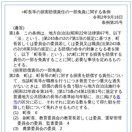
○町長等の損害賠償責任の一部免責に関する条例
令和2年9月18日
条例第25号
(趣旨)
第1条
この条例は、地方自治法
(昭和22年法律第67号。以下
「法」という。)
第243条の2の7第1項の規定に基づき、町
長若しくは委員会の委員若しくは委員又は職員
(法第243条
の2の8第3項の規定による賠償の命令の対象となる者を除
く。以下「町長等」という。)
の町に対する損害を賠償する
責任の一部を免責することに関し必要な事項を定めるもの
とする。
(損害賠償責任の一部免責)
第2条
町は、町長等の町に対する損害を賠償する責任につい
て、当該町長等が職務を行うにつき善意でかつ重大な過失
がないときは、賠償の責任を負う額から地方自治法施行令
(昭和22年政令第16号。)
第173条の4第1項第1号に規定する
普通地方公共団体の長等の基準給与年額に、次に掲げる
各
号
の区分に応じ、それぞれに定める数を乗じて得た額を控
除した額について免れさせるものとする。
(1)
町長 6
(2)
副町長、教育委員会の教育長若しくは委員、選挙管理
委員会の委員、監査委員 4
(3)
農業委員会の委員 2