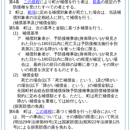
第4条
この規程
により町が補償を行う者は、
前条
の規定の予
防接種を受けたすべての者とする。
2
町は、
前項
に定める補償対象者が死亡した場合は、当該補
償対象者の法定相続人に対して補償を行う。
(補償基準及び補償金額)
第5条
町は、次の基準と金額に基づき補償を行う。
(1)
補償基準
ア
補償対象者が、予防接種事故
(身体障がい)
が発見さ
れた日から180日以内に死亡又は予防接種法施行令別
表第2に定める障がいを被った場合に限る。
イ
補償対象者が、予防接種事故
(身体障がい)
が発見さ
れた日から180日以内に障がいの程度が確定しない場
合は、最終日の前日の医師の診断に基づき、その障が
いの程度を決定するものとする。
(2)
補償金額
死亡の場合
(以下「死亡補償金」という。)
及び障がい
の場合
(以下「障がい補償金」という。)
の補償金額は、
全国町村会総合賠償補償保険予防接種事故賠償補償保険
契約に定める補償額とする。ただし、町は死亡補償金と
障がい補償金を重複しては給付しない。
(損害賠償の免責)
第6条
町は、
この規程
に基づく補償を行った場合において
は、同一の事由については、その価額の限度において民法
(明治29年法律第89号)
又は国家賠償法
(昭和22年法律第125
号)
による損害賠償の責を免れる。