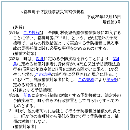
○都農町予防接種事故災害補償規程
平成25年12月13日
規程第3号
(趣旨)
第1条
この規程
は、全国町村会総合賠償補償保険に加入する
ことに伴い、都農町
(以下「町」という。)
が法定外の予防
接種で、自らの行政措置として実施する予防接種に係る事
故の災害補償に関し必要な事項を定めるものとする。
(補償の対象)
第2条
町は、
次条
に定める予防接種を行うことにより、
第4
条
に定める補償対象者に身体障がい
(死亡又は予防接種法施
行令
(昭和23年政令第197号)
に定める障がいに限る。)
が発
生した場合
(
この規程
の施行後に発見された場合に限る。)
において、当該補償対象者に対し、
この規程
により
第5条
に
定める補償を行う。
(対象とする予防接種)
第3条
前条
に定める補償の対象とする予防接種は、法定外の
予防接種で、町が自らの行政措置として自ら行うすべての
ものとする。
2
町が、他の市町村に委託して行う予防接種は補償の対象と
し、町が他の市町村から委託を受けて行う予防接種は、補
償の対象としない。
(補償対象者)