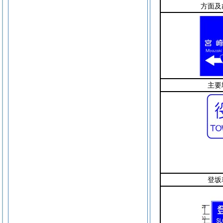
方面及
主要
登坂