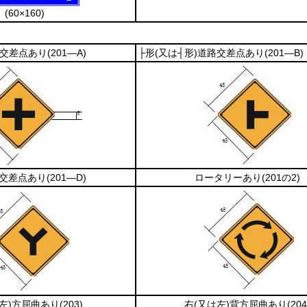
(60×160)
路交差点あり
(201―A)
├形
(又は┤形)
道路交差点あり
(201―B)
路交差点あり
(201―D)
ロータリーあり
(201の2)
左)
方屈曲あり
(203)
右
(又は左)
背方屈曲あり
(204