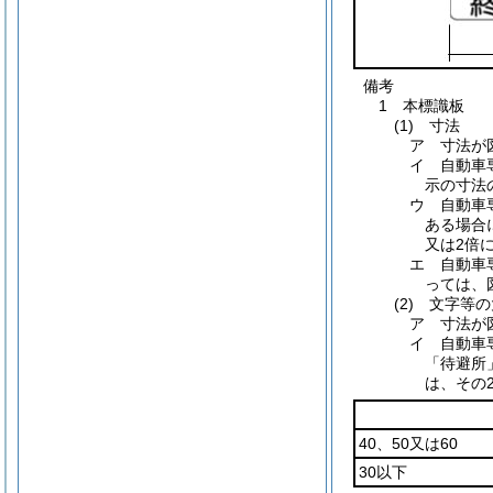
備考
1 本標識板
(1) 寸法
ア 寸法が
イ 自動車
示の寸法
ウ 自動車
ある場合
又は2倍
エ 自動車
っては、
(2) 文字等
ア 寸法が
イ 自動車
「待避所
は、その
40、50又は60
30以下