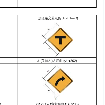
T形道路交差点あり
(201―C)
右
(又は左)
方屈曲あり
(202)
)
右
(又は左)
背方屈曲あり
(205)