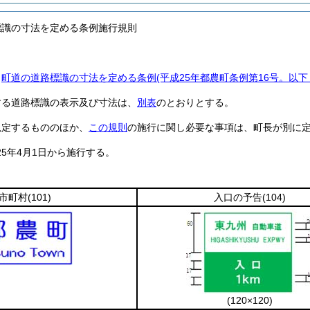
標識の寸法を定める条例施行規則
、
町道の道路標識の寸法を定める条例
(平成25年都農町条例第16号。以
する道路標識の表示及び寸法は、
別表
のとおりとする。
規定するもののほか、
この規則
の施行に関し必要な事項は、町長が別に
25年4月1日から施行する。
市町村
(101)
入口の予告
(104)
(120×120)