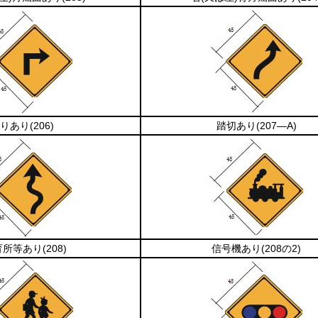
りあり
(206)
踏切あり
(207―A)
育所等あり
(208)
信号機あり
(208の2)