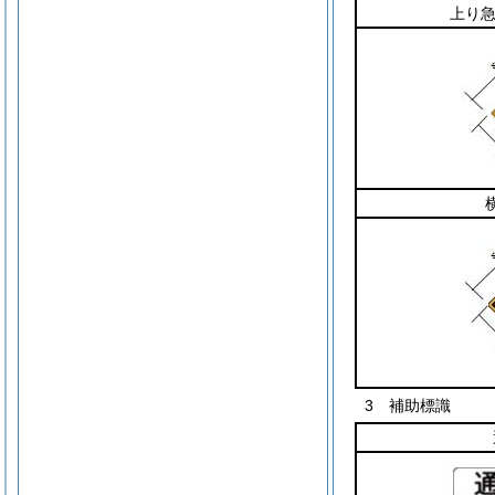
上り
3 補助標識