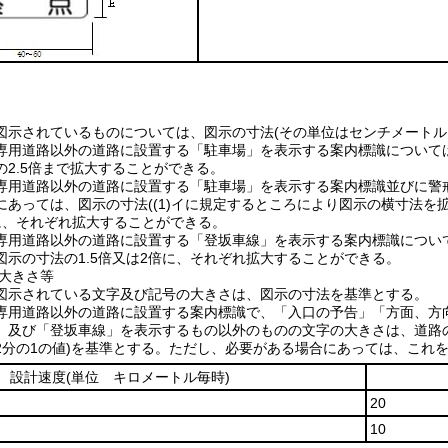
図示されているものについては、図示の寸法(その単位はセンチメートル
専用道路以外の道路に設置する「駐車場」を表示する案内標識について
の2.5倍まで拡大することができる。
専用道路以外の道路に設置する「駐車場」を表示する案内標識並びに警
にあっては、図示の寸法((1)イに規定するところにより図示の横寸法を拡
に、それぞれ拡大することができる。
専用道路以外の道路に設置する「登坂車線」を表示する案内標識につい
図示の寸法の1.5倍又は2倍に、それぞれ拡大することができる。
の大きさ等
図示されている文字及び記号の大きさは、図示の寸法を基準とする。
専用道路以外の道路に設置する案内標識で、「入口の予告」「方面、方向及
」及び「登坂車線」を表示するもの以外のものの文字の大きさは、道路
2分の1の値)を基準とする。ただし、必要がある場合にあっては、これを1
設計速度
(単位 キロメートル毎時)
20
10