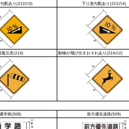
急勾配あり
(212の3)
下り急勾配あり
(212の4)
横風注意
(214)
動物が飛び出すおそれあり
(214の2)
通学路
(508)
前方優先道路
(509)