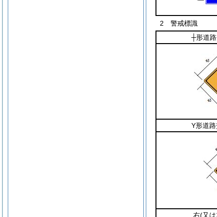
2 警戒標識
┼形道
Y形道
右
(又は