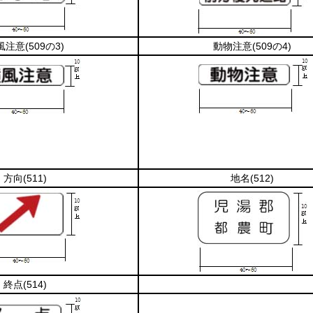
風注意
(509の3)
動物注意
(509の4)
方向
(511)
地名
(512)
終点
(514)