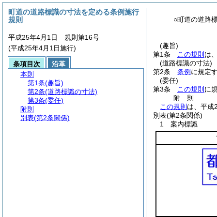
町道の道路標識の寸法を定める条例施行
規則
○町道の道路
平成25年4月1日 規則第16号
(趣旨)
(平成25年4月1日施行)
第1条
この規則
は
(道路標識の寸法)
条項目次
沿革
第2条
条例
に規定
本則
(委任)
第1条
(趣旨)
第3条
この規則
に
第2条
(道路標識の寸法)
附
則
第3条
(委任)
この規則
は、平成
附則
別表
(第2条関係)
別表
(第2条関係)
1 案内標識