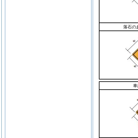
落石の
車