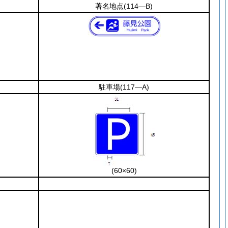
著名地点
(114―B)
駐車場
(117―A)
(60×60)