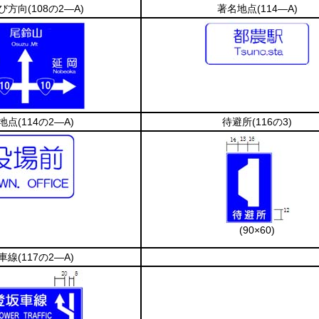
び方向
(108の2―A)
著名地点
(114―A)
地点
(114の2―A)
待避所
(116の3)
(90×60)
車線
(117の2―A)