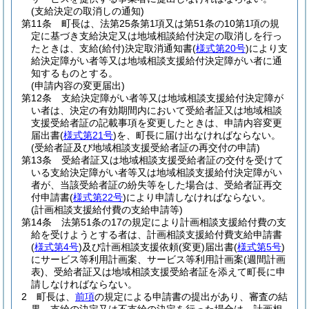
(支給決定の取消しの通知)
第11条
町長は、法第25条第1項又は第51条の10第1項の規
定に基づき支給決定又は地域相談給付決定の取消しを行っ
たときは、支給
(給付)
決定取消通知書
(
様式第20号
)
により支
給決定障がい者等又は地域相談支援給付決定障がい者に通
知するものとする。
(申請内容の変更届出)
第12条
支給決定障がい者等又は地域相談支援給付決定障が
い者は、決定の有効期間内において受給者証又は地域相談
支援受給者証の記載事項を変更したときは、申請内容変更
届出書
(
様式第21号
)
を、町長に届け出なければならない。
(受給者証及び地域相談支援受給者証の再交付の申請)
第13条
受給者証又は地域相談支援受給者証の交付を受けて
いる支給決定障がい者等又は地域相談支援給付決定障がい
者が、当該受給者証の紛失等をした場合は、受給者証再交
付申請書
(
様式第22号
)
により申請しなければならない。
(計画相談支援給付費の支給申請等)
第14条
法第51条の17の規定により計画相談支援給付費の支
給を受けようとする者は、計画相談支援給付費支給申請書
(
様式第4号
)
及び計画相談支援依頼
(変更)
届出書
(
様式第5号
)
にサービス等利用計画案、サービス等利用計画案
(週間計画
表)
、受給者証又は地域相談支援受給者証を添えて町長に申
請しなければならない。
2
町長は、
前項
の規定による申請書の提出があり、審査の結