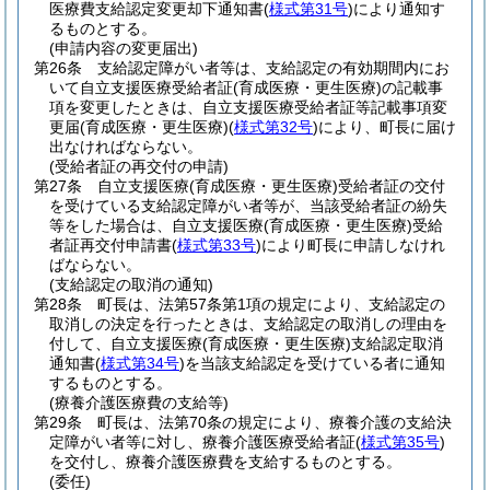
医療費支給認定変更却下通知書
(
様式第31号
)
により通知す
るものとする。
(申請内容の変更届出)
第26条
支給認定障がい者等は、支給認定の有効期間内にお
いて自立支援医療受給者証
(育成医療・更生医療)
の記載事
項を変更したときは、自立支援医療受給者証等記載事項変
更届
(育成医療・更生医療)
(
様式第32号
)
により、町長に届け
出なければならない。
(受給者証の再交付の申請)
第27条
自立支援医療
(育成医療・更生医療)
受給者証の交付
を受けている支給認定障がい者等が、当該受給者証の紛失
等をした場合は、自立支援医療
(育成医療・更生医療)
受給
者証再交付申請書
(
様式第33号
)
により町長に申請しなけれ
ばならない。
(支給認定の取消の通知)
第28条
町長は、法第57条第1項の規定により、支給認定の
取消しの決定を行ったときは、支給認定の取消しの理由を
付して、自立支援医療
(育成医療・更生医療)
支給認定取消
通知書
(
様式第34号
)
を当該支給認定を受けている者に通知
するものとする。
(療養介護医療費の支給等)
第29条
町長は、法第70条の規定により、療養介護の支給決
定障がい者等に対し、療養介護医療受給者証
(
様式第35号
)
を交付し、療養介護医療費を支給するものとする。
(委任)