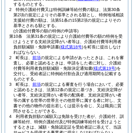
するものとする。
2
特例介護給付費又は特例訓練等給付費の額は、法第30条
第2項の規定によりその基準とされる額とし、特例地域相談
支援給付費の額は、法第51条の15第2項の規定によりその
基準とされる額とする。
(介護給付費等の額の特例の申請等)
第10条
法第31条の規定により介護給付費等の額の特例を受
けようとする支給決定障がい者等は、介護給付費等利用者
負担額減額・免除申請書
(
様式第18号
)
を町長に提出しなけ
ればならない。
2
町長は、
前項
の規定による申請があったときは、これを審
査し、必要と認めるときは、申請をした者に対し、介護給
付費等利用者負担額減額・免除決定通知書
(
様式第19号
)
を
交付し、受給者証に特例給付割合及び適用期間を記載する
ものとする。
3
町長は、
前項
の規定による審査を行う場合において、必要
と認めるときは、法第12条の規定に基づき、支給決定障が
い者等、支給決定障がい者等の配偶者、支給決定障がい者
等の属する世帯の世帯主その他世帯に属する者に対し、文
書その他の物件の提出若しくは提示を命じ、又は職員に質
問させることができる。
4
利用者負担額の減額又は免除を受けた者が、介護給付、訓
練等給付、特例介護給付及び特例訓練等給付を受けようと
するときは、減額・免除認定証を受給者証に添えて、当該
サービスを提供する事業者に提出しなければならない。