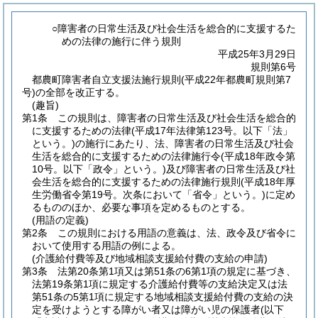
○障害者の日常生活及び社会生活を総合的に支援するた
めの法律の施行に伴う規則
平成25年3月29日
規則第6号
都農町障害者自立支援法施行規則(平成22年都農町規則第7
号)の全部を改正する。
(趣旨)
第1条
この規則は、障害者の日常生活及び社会生活を総合的
に支援するための法律
(平成17年法律第123号。以下「法」
という。)
の施行にあたり、法、障害者の日常生活及び社会
生活を総合的に支援するための法律施行令
(平成18年政令第
10号。以下「政令」という。)
及び障害者の日常生活及び社
会生活を総合的に支援するための法律施行規則
(平成18年厚
生労働省令第19号。次条において「省令」という。)
に定め
るもののほか、必要な事項を定めるものとする。
(用語の定義)
第2条
この規則における用語の意義は、法、政令及び省令に
おいて使用する用語の例による。
(介護給付費等及び地域相談支援給付費の支給の申請)
第3条
法第20条第1項又は第51条の6第1項の規定に基づき、
法第19条第1項に規定する介護給付費等の支給決定又は法
第51条の5第1項に規定する地域相談支援給付費の支給の決
定を受けようとする障がい者又は障がい児の保護者
(以下