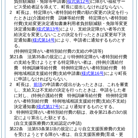
負担額減額・免除等申請書
(
様式第12号
)
に障がい福祉サー
ビス受給者証を添えて、町長に提出しなければならない。
2
町長は、特定障がい者特別給付費の額の変更の決定を行っ
たときは
(介護給付費 訓練等給付費 特定障がい者特別給
付費)
支給変更決定通知書兼利用者負担額減額・免除等変更
決定通知書
(
様式第13号
)
により、支給決定障がい者等の支
給決定を変更しないことの決定を行ったときは変更却下決
定通知書
(
様式第14号
)
により、申請者に通知するものとす
る。
(特例特定障がい者特別給付費の支給の申請等)
第21条
法第35条の規定により特例特定障がい者特別給付費
の支給を受けようとする特定障がい者は、
(特例介護給付
費 特例訓練等給付費 特例特定障がい者特別給付費 特
例地域相談支援給付費)
支給申請書
(
様式第16号
)
により町長
に申請しなければならない。
2
町長は、
前項
の申請書の提出があったときは、これを審査
し、支給又は不支給の決定を行ったときは、申請をした者
に対し、
(特例介護給付費 特例訓練等給付費 特例特定障
がい者特別給付費 特例地域相談支援給付費)
支給
(不支給)
決定通知書
(
様式第17号
)
により通知するものとする。
3
特例特定障がい者特別給付費の額は、政令第21条の3の規
定により算出した額とする。
(自立支援医療費の支給認定の申請)
第22条
法第53条第1項の規定により自立支援医療費の支給
を受けようとする障がい者は、自立支援医療費
(育成・更