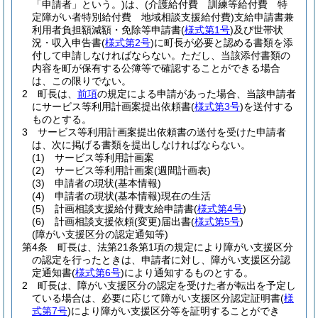
「申請者」という。)
は、
(介護給付費 訓練等給付費 特
定障がい者特別給付費 地域相談支援給付費)
支給申請書兼
利用者負担額減額・免除等申請書
(
様式第1号
)
及び世帯状
況・収入申告書
(
様式第2号
)
に町長が必要と認める書類を添
付して申請しなければならない。
ただし、当該添付書類の
内容を町が保有する公簿等で確認することができる場合
は、この限りでない。
2
町長は、
前項
の規定による申請があった場合、当該申請者
にサービス等利用計画案提出依頼書
(
様式第3号
)
を送付する
ものとする。
3
サービス等利用計画案提出依頼書の送付を受けた申請者
は、次に掲げる書類を提出しなければならない。
(1)
サービス等利用計画案
(2)
サービス等利用計画案
(週間計画表)
(3)
申請者の現状
(基本情報)
(4)
申請者の現状
(基本情報)
現在の生活
(5)
計画相談支援給付費支給申請書
(
様式第4号
)
(6)
計画相談支援依頼
(変更)
届出書
(
様式第5号
)
(障がい支援区分の認定通知等)
第4条
町長は、法第21条第1項の規定により障がい支援区分
の認定を行ったときは、申請者に対し、障がい支援区分認
定通知書
(
様式第6号
)
により通知するものとする。
2
町長は、障がい支援区分の認定を受けた者が転出を予定し
ている場合は、必要に応じて障がい支援区分認定証明書
(
様
式第7号
)
により障がい支援区分等を証明することができ