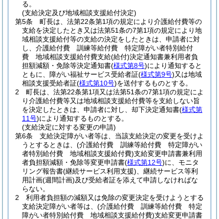
る。
(支給決定及び地域相談支援給付決定)
第5条
町長は、法第22条第1項の規定により介護給付費等の
支給を決定したとき又は法第51条の7第1項の規定により地
域相談支援給付等の支給の決定をしたときは、申請者に対
し、介護給付費 訓練等給付費 特定障がい者特別給付
費 地域相談支援給付費支給
(給付)
決定通知書兼利用者負
担額減額・免除等決定通知書
(
様式第8号
)
により通知すると
ともに、障がい福祉サービス受給者証
(
様式第9号
)
又は地域
相談支援受給者証
(
様式第10号
)
を送付するものとする。
2
町長は、法第22条第1項又は法第51条の7第1項の規定によ
り介護給付費等又は地域相談支援給付費等を支給しない旨
を決定したときは、申請者に対し、却下決定通知書
(
様式第
11号
)
により通知するものとする。
(支給決定に対する変更の申請)
第6条
支給決定障がい者等は、当該支給決定の変更を受けよ
うとするときは、
(介護給付費 訓練等給付費 特定障がい
者特別給付費 地域相談支援給付費)
支給変更申請書兼利用
者負担額減額・免除等変更申請書
(
様式第12号
)
に、モニタ
リング報告書
(継続サービス利用支援)
、継続サービス等利
用計画
(週間計画)
及び受給者証を添えて申請しなければな
らない。
2
利用者負担額の減額又は免除の変更決定を受けようとする
支給決定障がい者等は、
(介護給付費 訓練等給付費 特定
障がい者特別給付費 地域相談支援給付費)
支給変更申請書