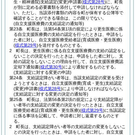
生・精神通院)
支給認定
(変更)
申請書
(
様式第28号
)
に、町長
が別に定める必要書類を添付して申請しなければならな
い。
ただし、当該添付書類の内容を町が保有する公簿等で
確認することができる場合は、この限りでない。
(自立支援医療費の支給認定の通知等)
第23条
町長は、法第54条第1項の規定により更生医療に係
る自立支援医療費の支給の認定を行ったときは、申請をし
た者に対し、自立支援医療受給者証
(育成医療・更生医療)
(
様式第29号
)
を送付するものとする。
2
町長は、更生医療に係る自立支援医療費の支給の認定をし
ないことの決定を行ったときは、申請をした者に対し、支
給の認定をしないことの理由を付して、自立支援医療費認
定却下通知書
(
様式第30号
)
により通知するものとする。
(支給認定に対する変更の申請)
第24条
支給認定障がい者等は、当該支給認定の変更を受け
ようとするときは、自立支援医療費
(育成・更生)
支給認定
(変更)
申請書
(
様式第28号
)
により申請しなければならない。
(支給認定に対する変更の決定の通知等)
第25条
町長は、法第56条第2項の規定により支給認定障が
い者等の支給認定の変更の決定を行ったときは、自立支援
医療受給者証
(育成医療・更生医療)
(
様式第29号
)
に当該認定
に係る事項を記載して、申請者に対し返還するものとす
る。
2
町長は、支給認定障がい者等の支給認定の変更をしないこ
との決定を行ったときは、申請をした者に対し、自立支援