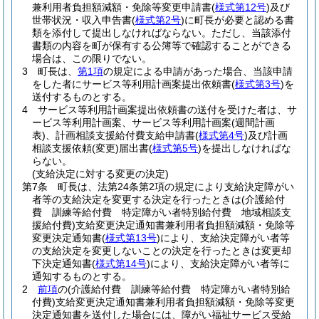
兼利用者負担額減額・免除等変更申請書
(
様式第12号
)
及び
世帯状況・収入申告書
(
様式第2号
)
に町長が必要と認める書
類を添付して提出しなければならない。
ただし、当該添付
書類の内容を町が保有する公簿等で確認することができる
場合は、この限りでない。
3
町長は、
第1項
の規定による申請があった場合、当該申請
をした者にサービス等利用計画案提出依頼書
(
様式第3号
)
を
送付するものとする。
4
サービス等利用計画案提出依頼書の送付を受けた者は、サ
ービス等利用計画案、サービス等利用計画案
(週間計画
表)
、計画相談支援給付費支給申請書
(
様式第4号
)
及び計画
相談支援依頼
(変更)
届出書
(
様式第5号
)
を提出しなければな
らない。
(支給決定に対する変更の決定)
第7条
町長は、法第24条第2項の規定により支給決定障がい
者等の支給決定を変更する決定を行ったときは
(介護給付
費 訓練等給付費 特定障がい者特別給付費 地域相談支
援給付費)
支給変更決定通知書兼利用者負担額減額・免除等
変更決定通知書
(
様式第13号
)
により、支給決定障がい者等
の支給決定を変更しないことの決定を行ったときは変更却
下決定通知書
(
様式第14号
)
により、支給決定障がい者等に
通知するものとする。
2
前項
の
(介護給付費 訓練等給付費 特定障がい者特別給
付費)
支給変更決定通知書兼利用者負担額減額・免除等変更
決定通知書を送付した場合には、障がい福祉サービス受給