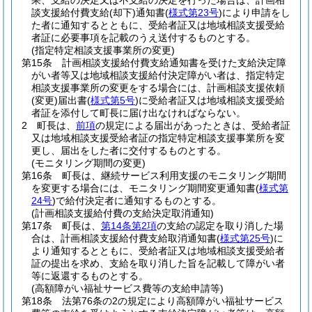
果、支給の決定又は不支給の決定を行った場合は、計画相
談支援給付費支給
(却下)
通知書
(
様式第23号
)
により申請をし
た者に通知するとともに、受給者証又は地域相談支援受給
者証に必要事項を記載のうえ送付するものとする。
(指定特定相談支援事業所の変更)
第15条
計画相談支援給付費支給通知書を受けた支給決定障
がい者等又は地域相談支援給付決定障がい者は、指定特定
相談支援事業所の変更をする場合には、計画相談支援依頼
(変更)
届出書
(
様式第5号
)
に受給者証又は地域相談支援受給
者証を添付して町長に届け出なければならない。
2
町長は、
前項
の規定による届出があったときは、受給者証
又は地域相談支援受給者証の指定特定相談支援事業所を変
更し、届出をした者に交付するものとする。
(モニタリング期間の変更)
第16条
町長は、継続サービス利用支援のモニタリング期間
を変更する場合には、モニタリング期間変更通知書
(
様式第
24号
)
で給付決定者に通知するものとする。
(計画相談支援給付費の支給決定取消通知)
第17条
町長は、
第14条第2項
の支給の認定を取り消した場
合は、計画相談支援給付費支給取消通知書
(
様式第25号
)
に
より通知するとともに、受給者証又は地域相談支援受給者
証の提出を求め、支給を取り消した旨を記載して障がい者
等に返還するものとする。
(高額障がい福祉サービス費等の支給申請等)
第18条
法第76条の2の規定により高額障がい福祉サービス