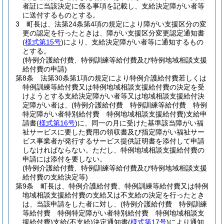
者証に当該決定に係る事項を記載し、支給決定障がい者等
に送付するものとする。
3
町長は、法第24条第4項の規定により障がい支援区分の変
更の認定を行ったときは、障がい支援区分変更認定通知書
(
様式第15号
)
により、支給決定障がい者等に通知するもの
とする。
(特例介護給付費、特例訓練等給付費及び特例地域相談支援
給付費の申請)
第8条
法第30条第1項の規定により特例介護給付費若しくは
特例訓練等給付費又は特例地域相談支援給付費の決定を受
けようとする支給決定障がい者等又は地域相談支援給付決
定障がい者は、
(特例介護給付費 特例訓練等給付費 特例
特定障がい者特別給付費 特例地域相談支援給付費)
支給申
請書
(
様式第16号
)
に、同一の月に受けた基準該当障がい福
祉サービスに要した費用の領収書及び指定障がい福祉サー
ビス事業者が発行するサービス提供証明書を添付して申請
しなければならない。
ただし、特例地域相談支援給付費の
申請には添付を要しない。
(特例介護給付費、特例訓練等給付費及び特例地域相談支援
給付費の支給決定等)
第9条
町長は、特例介護給付費、特例訓練等給付費又は特例
地域相談支援給付費の支給又は不支給の決定を行ったとき
は、当該申請をした者に対し、
(特例介護給付費 特例訓練
等給付費 特例特定障がい者特別給付費 特例地域相談支
援給付費)
支給
(不支給)
決定通知書
(
様式第17号
)
により通知