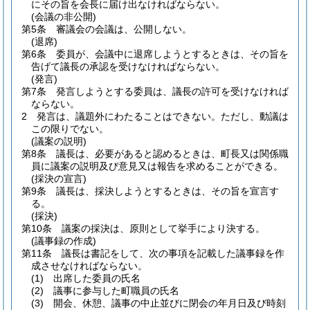
にその旨を会長に届け出なければならない。
(会議の非公開)
第5条
審議会の会議は、公開しない。
(退席)
第6条
委員が、会議中に退席しようとするときは、その旨を
告げて議長の承認を受けなければならない。
(発言)
第7条
発言しようとする委員は、議長の許可を受けなければ
ならない。
2
発言は、議題外にわたることはできない。
ただし、動議は
この限りでない。
(議案の説明)
第8条
議長は、必要があると認めるときは、町長又は関係職
員に議案の説明及び意見又は報告を求めることができる。
(採決の宣言)
第9条
議長は、採決しようとするときは、その旨を宣言す
る。
(採決)
第10条
議案の採決は、原則として挙手により決する。
(議事録の作成)
第11条
議長は書記をして、次の事項を記載した議事録を作
成させなければならない。
(1)
出席した委員の氏名
(2)
議事に参与した町職員の氏名
(3)
開会、休憩、議事の中止並びに閉会の年月日及び時刻