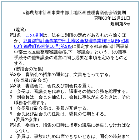
○都農都市計画事業中部土地区画整理審議会会議規則
昭和60年12月21日
規則第8号
(趣旨)
第1条
この規則
は、法令に別段の定めがあるものを除くほ
か、
都農都市計画事業中部土地区画整理事業施行条例
(昭和
60年都農町条例第16号)
第9条
に規定する都農都市計画事業
中部土地区画整理審議会
(以下「審議会」という。)
の議事
手続その他審議会の運営に関し必要な事項を定めるものと
する。
(審議会の招集)
第2条
審議会の招集の通知は、文書をもってする。
(会長及び副会長)
第3条
審議会に、会長及び副会長を置く。
2
会長は、審議会を代表し、議事その他の会務を総理する。
3
副会長は、会長を補佐し、会長に事故があるときは、その
職務を代理する。
4
会長及び副会長は、委員が互選する。
5
会長及び副会長の任期は、委員の任期とする。
(委員の参集)
第4条
委員は、招集の日時に指定の議場に参集しなければな
らない。
2
委員は、事故のため出席できないときは、開会の時刻まで