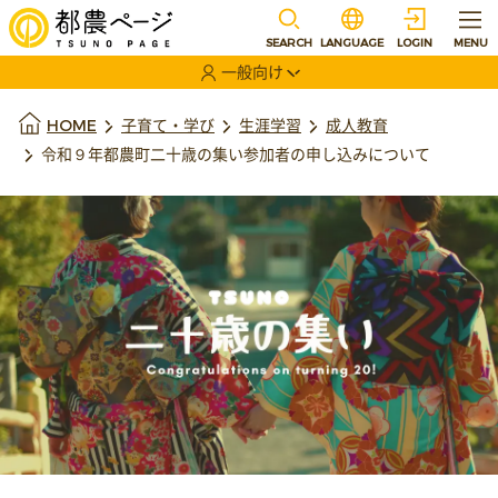
本文に移動
選択すると言語の切替
SEARCH
LANGUAGE
LOGIN
MENU
一般向け
選択すると利用者の切替が発生します
本文の始まり
HOME
子育て・学び
生涯学習
成人教育
令和９年都農町二十歳の集い参加者の申し込みについて