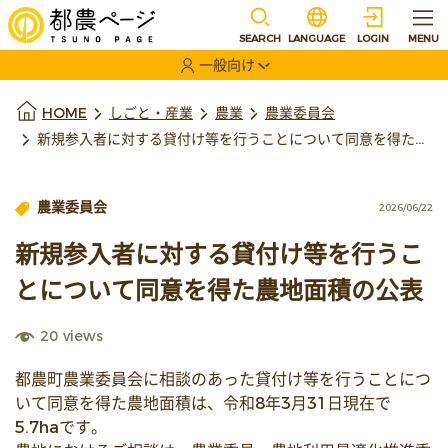
本文に移動
選択すると言語の切替
SEARCH
LANGUAGE
LOGIN
MENU
一般向け
選択すると利用者の切替が発生します
本文の始まり
HOME
しごと・産業
農業
農業委員会
新規参入者に対する貸付け等を行うことについて同意を得た農地面積の公表
農業委員会
2026/06/22
新規参入者に対する貸付け等を行うこ
とについて同意を得た農地面積の公表
20
views
都農町農業委員会に相談のあった貸付け等を行うことにつ
いて同意を得た農地面積は、令和8年3月31日現在で
5.7haです。