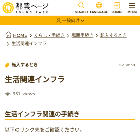
本文に移動
選択すると言語の切替
SEARCH
LANGUAGE
LOGIN
MENU
一般向け
選択すると利用者の切替が発生します
本文の始まり
HOME
くらし・手続き
場面手続き
転入するとき
生活関連インフラ
転入するとき
2021/04/01
生活関連インフラ
931
views
生活インフラ関連の手続き
以下のリンク先をご確認ください。